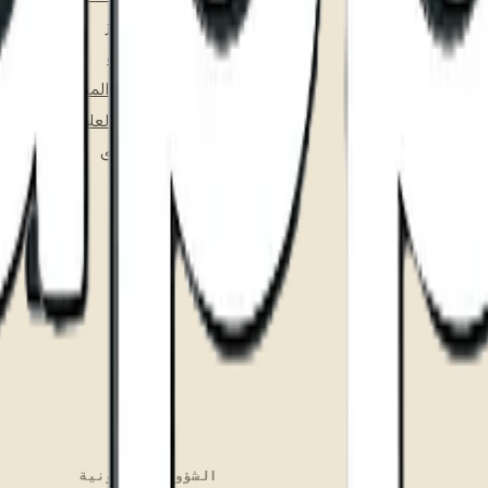
المقاهي والمخابز
المطابخ السحابية
أصحاب المطاعم المستقلين
الفرنشايز وتعدد العلامات
المؤسسات الكبرى
الشؤون القانونية