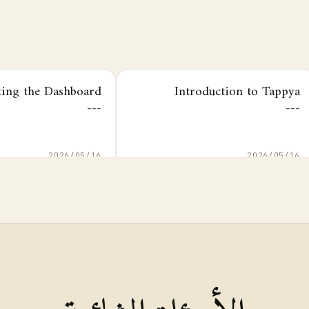
ting the Dashboard
Introduction to Tappya
---
---
16‏/05‏/2026
16‏/05‏/2026