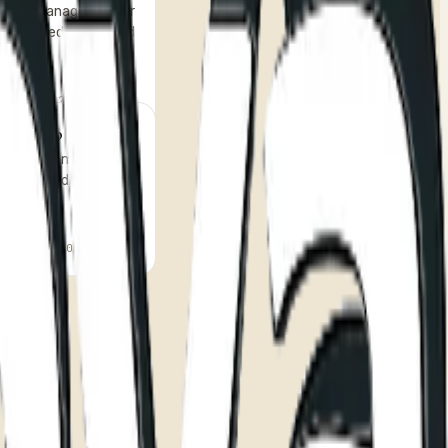
tions. Manage all your
entralized dashboard.
16‏/05‏/2026
bile app available?
ll as customer-facing
ordering apps.
16‏/05‏/2026