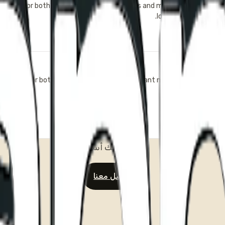
is built for both single-location restaurants and multi-location opera
locations from one c
Is there a mo
bile apps for both iOS and Android for restaurant management, as we
ما زلت لديك أسئلة؟
تواصل معنا