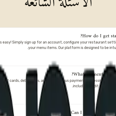
الأسئلة الشائعة
How do I get sta
s easy! Simply sign up for an account, configure your restaurant sett
your menu items. Our platform is designed to be intu
What payment method
credit cards, debit cards, and offer various payment processing optio
including credit cards, dig
Can I use Tappya for m