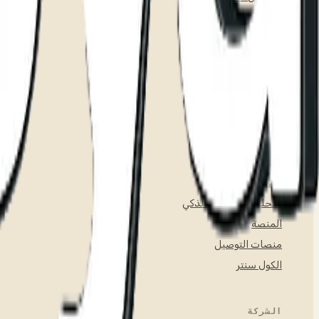
المخزون والإنتاج
المشتريات
الموارد البشرية والرواتب
المحاسبة
الامتثال (ZATCA/ETA)
إدارة العملاء (CRM)
الولاء
العروض الترويجية
التسويق
التحليلات والعقل الذكي
المنصة
منصات التوصيل
الكول سنتر
الشركة