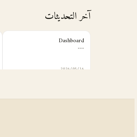
آخر التحديثات
Dashboard
---
16‏/05‏/2026