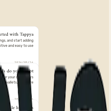
rted with Tappya?
ings, and start adding
itive and easy to use.
16‏/05‏/2026
s do you accept?
ns for your customers
ital wallets, and more.
16‏/05‏/2026
ultiple locations?