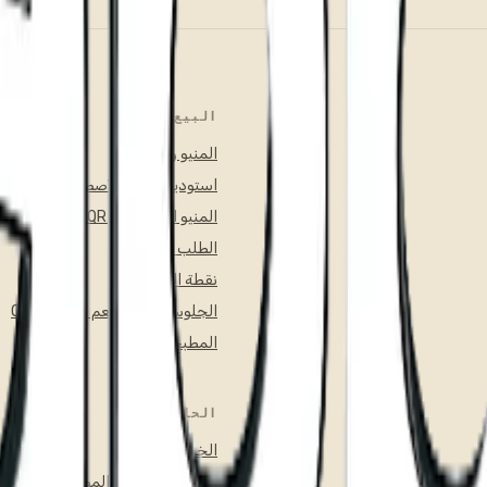
البيع والطلب
المنيو والكتالوج
استوديو الذكاء الاصطناعي
المنيو الرقمي عبر QR
الطلب أونلاين
نقطة البيع (POS)
الجلوس في المطعم وطاولات QR
المطبخ والطلبات
الحلول
الخدمة السريعة
الخدمة الكاملة والمطاعم الفاخرة