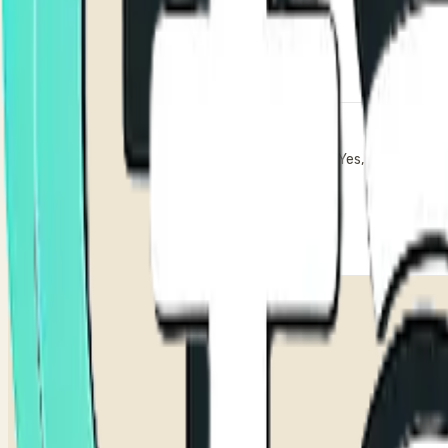
Yes! Tappya 
Yes, we offer mo